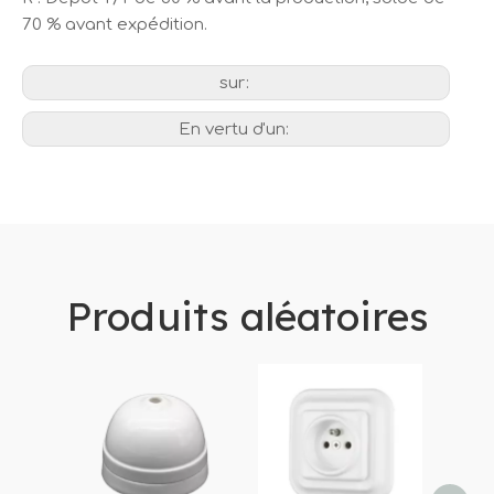
70 % avant expédition.
sur:
En vertu d'un:
Produits aléatoires
Inter
élec
en