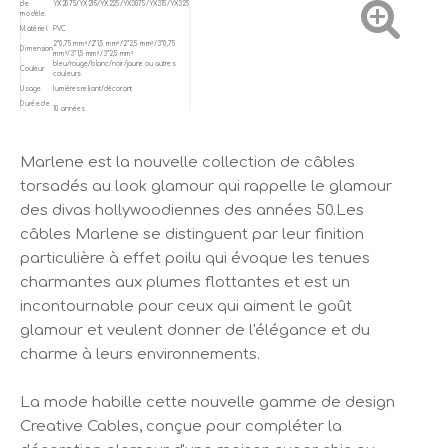
de
YX2075/YX215/YX225/YX3075/YX315/YX325
modèle.
Matériel
PVC
2*0,75 mm²/2*1,5 mm²/2*2,5 mm²/3*0,75
Dimension
mm²/3*1,5 mm²/3*2,5 mm²
bleu/rouge/blanc/noir/jaune ou autres
Couleur
couleurs
Usage
lumières reliant/décorant
Durée de
10 années
vie
Marlene est la nouvelle collection de câbles
torsadés au look glamour qui rappelle le glamour
des divas hollywoodiennes des années 50.Les
câbles Marlene se distinguent par leur finition
particulière à effet poilu qui évoque les tenues
charmantes aux plumes flottantes et est un
incontournable pour ceux qui aiment le goût
glamour et veulent donner de l'élégance et du
charme à leurs environnements.
La mode habille cette nouvelle gamme de design
Creative Cables, conçue pour compléter la