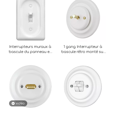
Interrupteurs muraux à
1 gang Interrupteur à
bascule du panneau en
bascule rétro monté sur
porcelaine pour la
un gang avec bouton
maison
métallique
vidéo