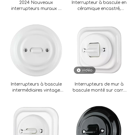
2024 Nouveaux
Interrupteur à bascule en
interrupteurs muraux à
céramique encastré,
bascule en porcelaine
nouveau modèle, 2 gangs
avec bouton en métal
vidéo
Interrupteurs à bascule
Interrupteurs de mur à
intermédiaires vintage
bascule monté sur carré
pour le contrôle de la
en céramique
lampe LED