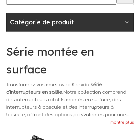
Catégorie de produit
Série montée en
surface
Transformez vos murs avec Keruida
série
d'interrupteurs en saillie
.Notre collection comprend
des interrupteurs rotatifs montés en surface, des
interrupteurs à bascule et des interrupteurs à
bascule, offrant des options polyvalentes pour une
installation facile et une fonctionnalité
montre plus
élégante.Explorez notre gamme pour trouver
l'interrupteur en saillie parfait pour votre maison ou