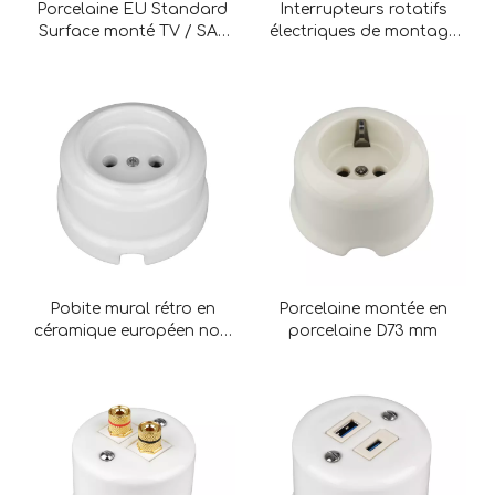
Porcelaine EU Standard
Interrupteurs rotatifs
Surface monté TV / SAT
électriques de montage
SOCK pour la maison
en porcelaine rétro en
porcelaine
Pobite mural rétro en
Porcelaine montée en
céramique européen non
porcelaine D73 mm
fondée sans étanche