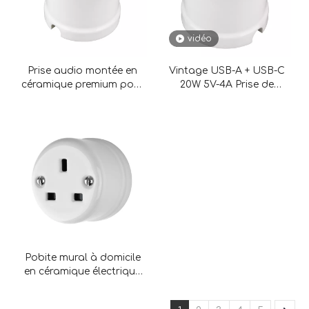
vidéo
Prise audio montée en
Vintage USB-A + USB-C
céramique premium pour
20W 5V-4A Prise de
décoration de maison
charge montée surface
Pobite mural à domicile
en céramique électrique
en céramique standard
au Royaume-Uni