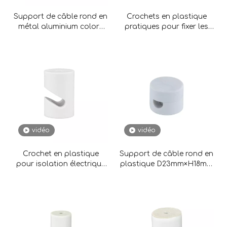
Support de câble rond en
Crochets en plastique
métal aluminium coloré
pratiques pour fixer les
D16mm × H17mm
fils électriques et décorer
la maison
vidéo
vidéo
Crochet en plastique
Support de câble rond en
pour isolation électrique
plastique D23mm×H18mm
et fixation mécanique
pour la décoration de la
maison