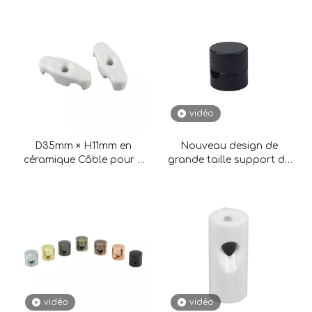
environnements.Assurez la sécurité et l'efficacité de
vos systèmes électriques avec les isolateurs et serre-
câbles Keruida.
vidéo
D35mm × H11mm en
Nouveau design de
céramique Câble pour 2
grande taille support de
fils
câble rond en métal
robuste pour les fils
vidéo
vidéo