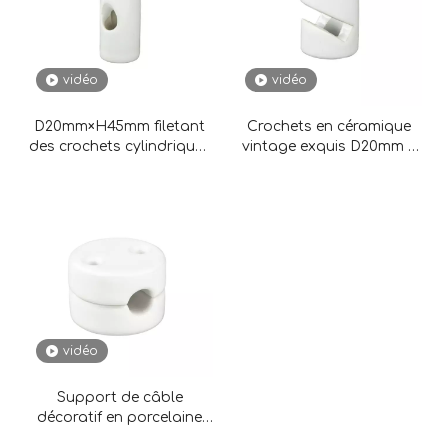
vidéo
vidéo
D20mm×H45mm filetant
Crochets en céramique
des crochets cylindriques
vintage exquis D20mm ×
d'isolateur de porcelaine
H30mm pour la fixation
des fils
vidéo
Support de câble
décoratif en porcelaine
D28mm×H18mm pour 1 fil