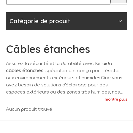
Catégorie de produit
Câbles étanches
Assurez la sécurité et la durabilité avec Keruida
câbles étanches
, spécialement conçu pour résister
aux environnements extérieurs et humides.Que vous
ayez besoin de solutions d'éclairage pour des
espaces extérieurs ou des zones très humides, nos
câbles étanches offrent des performances fiables et
montre plus
une tranquillité d'esprit.Faites confiance à Keruida
Aucun produit trouvé
pour des câbles étanches qui privilégient la sécurité
et la longévité.