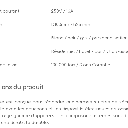
t courant
250V / 16A
n
D100mm × h25 mm
Blanc / noir / gris / personnalisatio
Résidentiel / hôtel / bar / villa /-us
e la vie
100 000 fois / 3 ans Garantie
tions du produit
ise est conçue pour répondre aux normes strictes de séc
e avec les bouchons et les dispositifs électriques britanniq
large gamme d'appareils. Les composants internes sont de 
t une durabilité durable.