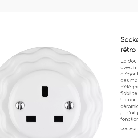
Socke
rétro
La doui
avec fi
élégant
des mai
d'éléga
fiabili
britann
céramiq
parfait
fonctio
couleur