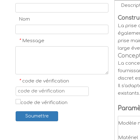
Descript
Constru
Nom
La prise 
également
prise mai
*
Message
large éve
Concept
La concep
fournissa
discret e
*
code de vérification
Il s'adap
existants.
Paramè
Soumettre
Modèle n
Matériel