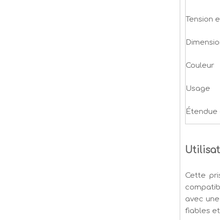
Tension e
Dimensio
Couleur
Usage
Étendue d
Utilisa
Cette pr
compatibl
avec une 
fiables e