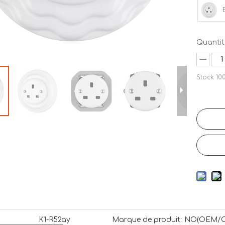
Quantit
Stock
10
K1-R52ay
Marque de produit:
NO(OEM/